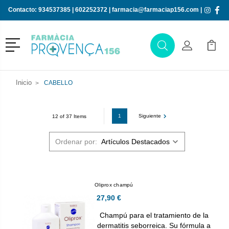
Contacto:
934537385
|
602252372
|
farmacia@farmaciap156.com
|
Menú
Buscar
Mi Cuenta
Mi Ca
Buscar
Inicio
CABELLO
1
Siguiente
12 of 37 Items
Ordenar por:
Oliprox champú
27,90 €
Champú para el tratamiento de la
dermatitis seborreica. Su fórmula a