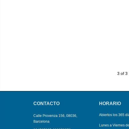
3 of 3
CONTACTO
HORARIO
Abiertos los 365 dí
Calle Provenza 156, 08036,
Barcelona
Lunes a Viernes d