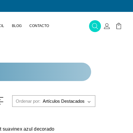
IL
BLOG
CONTACTO
Buscar
Mi Cuenta
Mi Carr
Ordenar por:
oft suavinex azul decorado