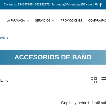
Contacto:
934537385
|
602252372
|
farmacia@farmaciap156.com
|
Buscar
LA FARMACIA
SERVICIOS
PROMOCIONES
COMPRA FÁC
BAÑO
ACCESORIOS DE BAÑO
 Items
Cepillo y peine infantil s