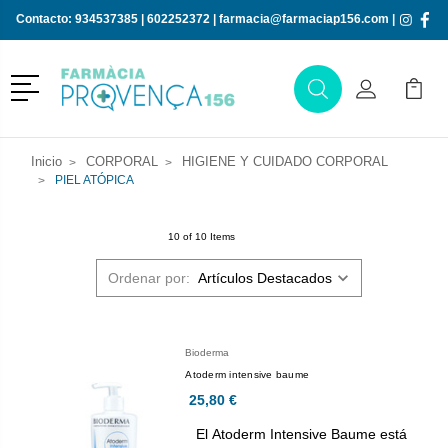
Contacto:
934537385
|
602252372
|
farmacia@farmaciap156.com
|
Menú
Buscar
Mi Cuenta
Mi Ca
Buscar
Inicio
CORPORAL
HIGIENE Y CUIDADO CORPORAL
PIEL ATÓPICA
10 of 10 Items
Ordenar por:
Bioderma
Atoderm intensive baume
25,80 €
El Atoderm Intensive Baume está