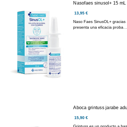
Nasofaes sinusol+ 15 mL
13,95 €
Naso Faes SinusOL+ gracias a 
presenta una eficacia proba
Aboca grintuss jarabe adu
15,90 €
Grintuss es un producto a bas