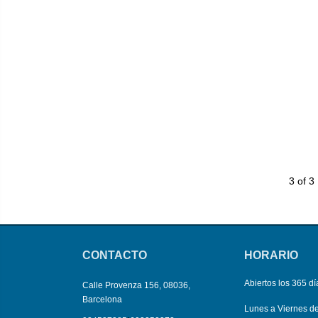
3 of 3
CONTACTO
HORARIO
Abiertos los 365 dí
Calle Provenza 156, 08036,
Barcelona
Lunes a Viernes d