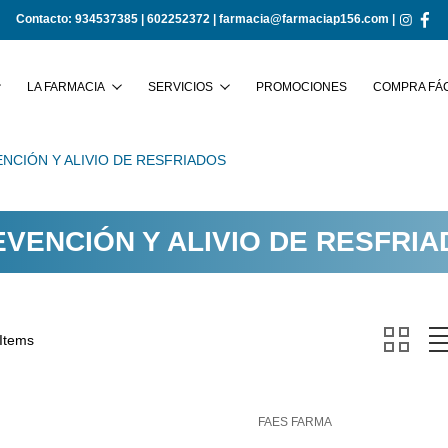
Contacto:
934537385
|
602252372
|
farmacia@farmaciap156.com
|
Buscar
LA FARMACIA
SERVICIOS
PROMOCIONES
COMPRA FÁC
NCIÓN Y ALIVIO DE RESFRIADOS
VENCIÓN Y ALIVIO DE RESFRI
 Items
FAES FARMA