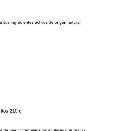
sus ingredientes activos de origen natural,
…
ltos 210 g
e de miel y complejos moleculares que realiza