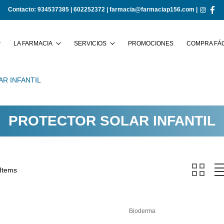
Contacto:
934537385
|
602252372
|
farmacia@farmaciap156.com
|
Buscar
LA FARMACIA
SERVICIOS
PROMOCIONES
COMPRA FÁC
R INFANTIL
PROTECTOR SOLAR INFANTIL
 Items
Bioderma