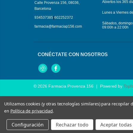
Abiertos los 365 dí
Calle Provenza 156, 08036,
Barcelona
Lunes a Viernes d
|
934537385
602252372
Sábados, domingos 
farmacia@farmaciap156.com
09:00h a 22:00h
CONÉCTATE CON NOSOTROS
Instagram
Facebook
© 2026
Farmacia Provenza 156
|
Powered by
Topf
Utilizamos cookies (y otras tecnologías similares) para recopilar
en
Política de privacidad
.
Configuración
Rechazar todo
Aceptar todas 