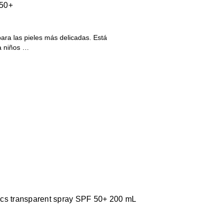
F50+
para las pieles más delicadas. Está
a niños …
trics transparent spray SPF 50+ 200 mL