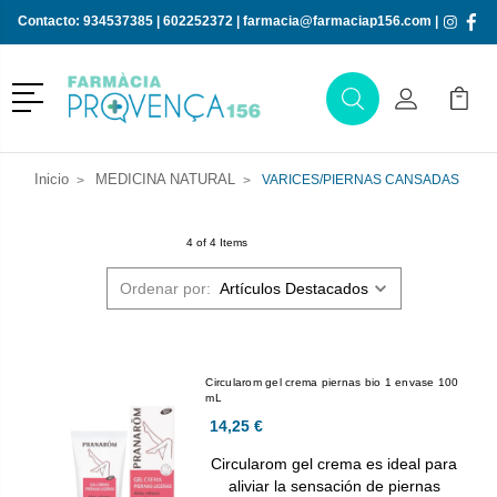
Contacto:
934537385
|
602252372
|
farmacia@farmaciap156.com
|
Menú
Buscar
Mi Cuenta
Mi Ca
Buscar
Inicio
MEDICINA NATURAL
VARICES/PIERNAS CANSADAS
4 of 4 Items
Ordenar por:
Circularom gel crema piernas bio 1 envase 100
mL
14,25 €
Circularom gel crema es ideal para
aliviar la sensación de piernas