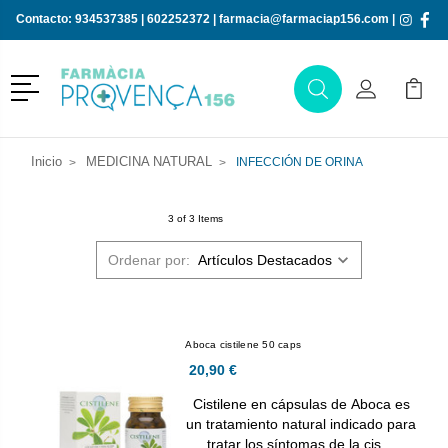
Contacto:
934537385
|
602252372
|
farmacia@farmaciap156.com
|
Menú
Buscar
Mi Cuenta
Mi Ca
Buscar
Inicio
MEDICINA NATURAL
INFECCIÓN DE ORINA
3 of 3 Items
Ordenar por:
Aboca cistilene 50 caps
20,90 €
Cistilene en cápsulas de Aboca es
un tratamiento natural indicado para
tratar los síntomas de la cis…