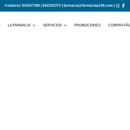
Contacto:
934537385
|
602252372
|
farmacia@farmaciap156.com
|
Buscar
LA FARMACIA
SERVICIOS
PROMOCIONES
COMPRA FÁC