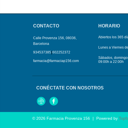
CONTACTO
HORARIO
Abiertos los 365 dí
Calle Provenza 156, 08036,
Barcelona
Lunes a Viernes d
|
934537385
602252372
Sábados, domingos 
farmacia@farmaciap156.com
09:00h a 22:00h
CONÉCTATE CON NOSOTROS
Instagram
Facebook
© 2026
Farmacia Provenza 156
|
Powered by
Topf