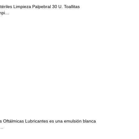
ériles Limpieza Palpebral 30 U. Toallitas
impi…
tálmicas Lubricantes es una emulsión blanca
g…