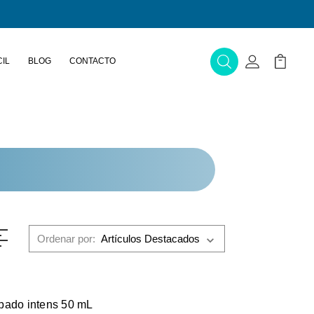
IL
BLOG
CONTACTO
Buscar
Mi Cuenta
Mi Carr
Ordenar por:
pado intens 50 mL