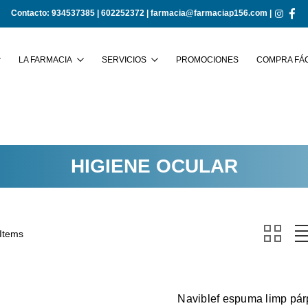
Contacto:
934537385
|
602252372
|
farmacia@farmaciap156.com
|
Buscar
LA FARMACIA
SERVICIOS
PROMOCIONES
COMPRA FÁC
HIGIENE OCULAR
 Items
Naviblef espuma limp pár