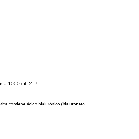
nica 1000 mL 2 U
ica contiene ácido hialurónico (hialuronato
…