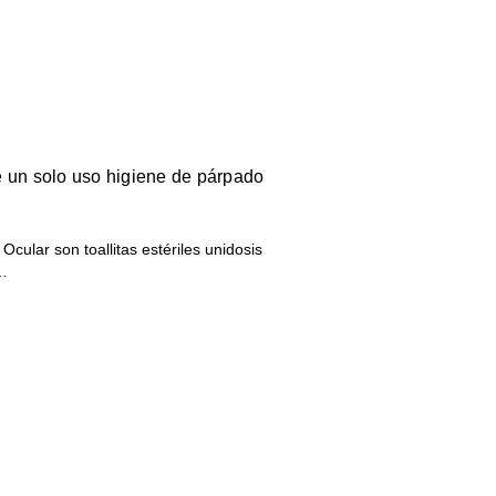
 de un solo uso higiene de párpado
e Ocular son toallitas estériles unidosis
 …