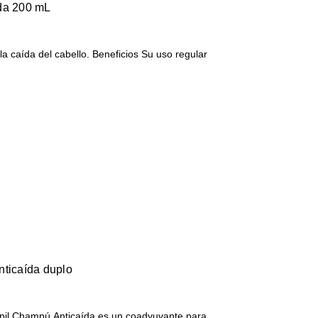
ída 200 mL
a caída del cabello. Beneficios Su uso regular
nticaída duplo
l Champú Anticaída es un coadyuvante para