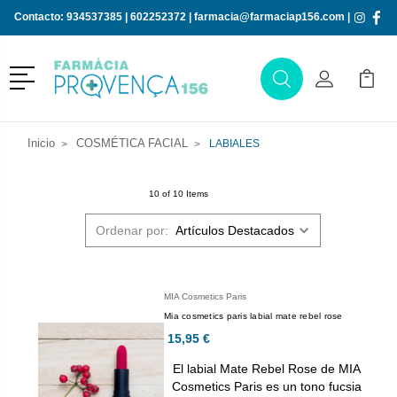
Contacto:
934537385
|
602252372
|
farmacia@farmaciap156.com
|
Menú
Buscar
Mi Cuenta
Mi Ca
Buscar
Inicio
COSMÉTICA FACIAL
LABIALES
10 of 10 Items
Ordenar por:
MIA Cosmetics Paris
Mia cosmetics paris labial mate rebel rose
15,95 €
El labial Mate Rebel Rose de MIA
Cosmetics Paris es un tono fucsia