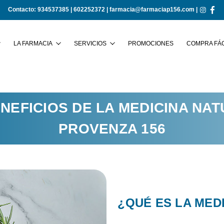
Contacto:
934537385
|
602252372
|
farmacia@farmaciap156.com
|
Buscar
LA FARMACIA
SERVICIOS
PROMOCIONES
COMPRA FÁC
NEFICIOS DE LA MEDICINA NAT
PROVENZA 156
¿QUÉ ES LA MED