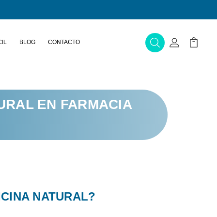
IL
BLOG
CONTACTO
Buscar
Mi Cuenta
Mi Carr
URAL EN FARMACIA
ICINA NATURAL?