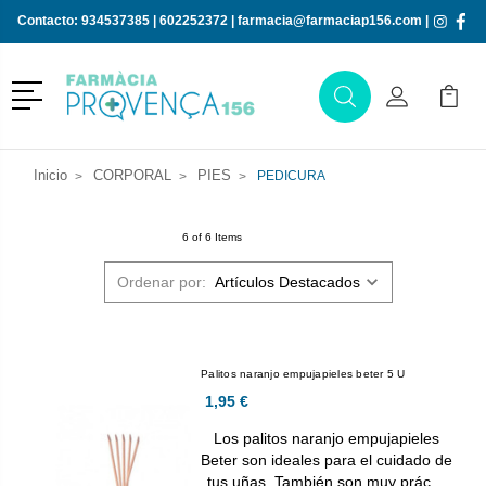
Contacto:
934537385
|
602252372
|
farmacia@farmaciap156.com
|
Menú
Buscar
Mi Cuenta
Mi Ca
Buscar
Inicio
CORPORAL
PIES
PEDICURA
6 of 6 Items
Ordenar por:
Palitos naranjo empujapieles beter 5 U
1,95 €
Los palitos naranjo empujapieles
Beter son ideales para el cuidado de
tus uñas. También son muy prác…