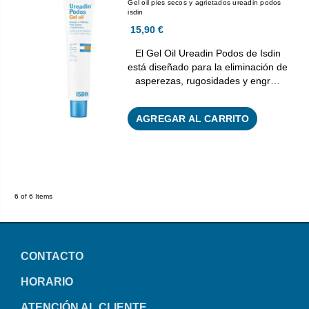
Gel oil pies secos y agrietados ureadin podos
isdin
15,90 €
El Gel Oil Ureadin Podos de Isdin
está diseñado para la eliminación de
asperezas, rugosidades y engr…
AGREGAR AL CARRITO
6 of 6 Items
CONTACTO
HORARIO
ATENCIÓN AL CLIENTE