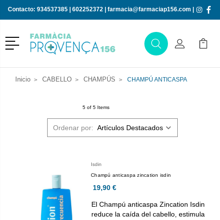
Contacto:
934537385
|
602252372
|
farmacia@farmaciap156.com
|
Menú
Buscar
Mi Cuenta
Mi Ca
Buscar
Inicio
CABELLO
CHAMPÚS
CHAMPÚ ANTICASPA
5 of 5 Items
Ordenar por:
Isdin
Champú anticaspa zincation isdin
19,90 €
El Champú anticaspa Zincation Isdin
reduce la caída del cabello, estimula