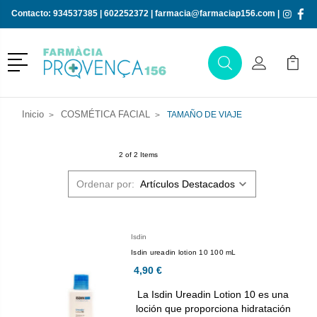
Contacto:
934537385
|
602252372
|
farmacia@farmaciap156.com
|
Menú
Buscar
Mi Cuenta
Mi Ca
Buscar
Inicio
COSMÉTICA FACIAL
TAMAÑO DE VIAJE
2 of 2 Items
Ordenar por:
Isdin
Isdin ureadin lotion 10 100 mL
4,90 €
La Isdin Ureadin Lotion 10 es una
loción que proporciona hidratación