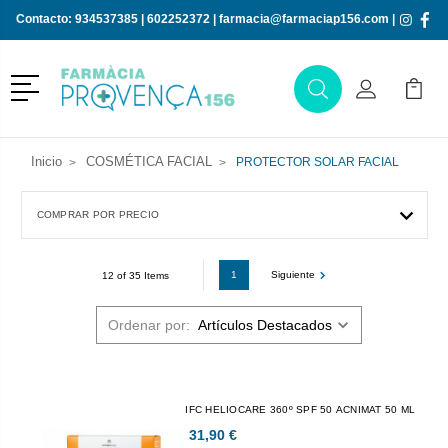
Contacto:
934537385
|
602252372
|
farmacia@farmaciap156.com
|
Menú
Buscar
Mi Cuenta
Mi Ca
Buscar
Inicio
COSMÉTICA FACIAL
PROTECTOR SOLAR FACIAL
COMPRAR POR PRECIO
1
Siguiente
12 of 35 Items
Ordenar por:
IFC HELIOCARE 360º SPF 50 ACNIMAT 50 ML
31,90 €