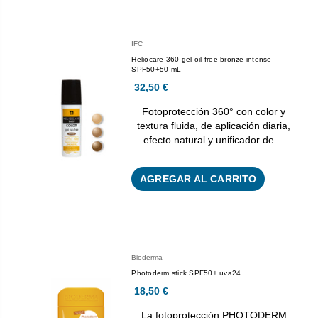
IFC
Heliocare 360 gel oil free bronze intense
SPF50+50 mL
32,50 €
Fotoprotección 360° con color y
textura fluida, de aplicación diaria,
efecto natural y unificador de…
AGREGAR AL CARRITO
Bioderma
Photoderm stick SPF50+ uva24
18,50 €
La fotoprotección PHOTODERM