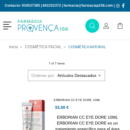
Contacto:
934537385
|
602252372
|
farmacia@farmaciap156.com
|
Menú
Buscar
Mi Cuenta
Mi Ca
Buscar
Inicio
COSMÉTICA FACIAL
COSMÉTICA NATURAL
7 of 7 Items
Ordenar por:
ERBORIAN CC EYE DORE 10ML
33,00 €
ERBORIAN CC EYE DORE 10ML
ERBORIAN CC EYE DORE es un
tratamiento específico para el área