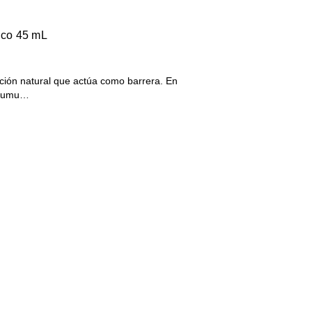
ico 45 mL
eción natural que actúa como barrera. En
acumu…