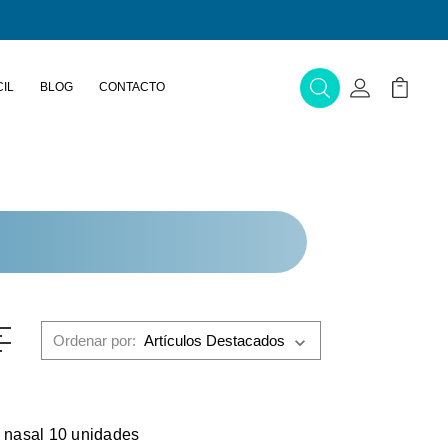
IL
BLOG
CONTACTO
Buscar
Mi Cuenta
Mi Carr
Ordenar por:
a nasal 10 unidades