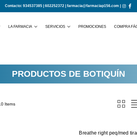
Contacto:
934537385
|
602252372
|
farmacia@farmaciap156.com
|
Buscar
LA FARMACIA
SERVICIOS
PROMOCIONES
COMPRA FÁC
PRODUCTOS DE BOTIQUÍN
10 Items
Breathe right peq/med tir