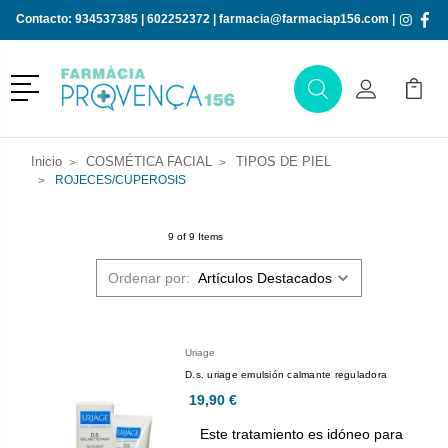
Contacto:
934537385
|
602252372
|
farmacia@farmaciap156.com
|
Menú
Buscar
Mi Cuenta
Mi Ca
Buscar
Inicio
COSMÉTICA FACIAL
TIPOS DE PIEL
ROJECES/CUPEROSIS
9 of 9 Items
Ordenar por:
Uriage
D.s. uriage emulsión calmante reguladora
19,90 €
Este tratamiento es idóneo para