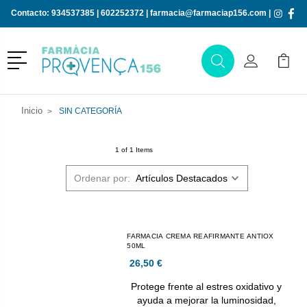
Contacto:
934537385
|
602252372
|
farmacia@farmaciap156.com
|
Menú
Buscar
Mi Cuenta
Mi Ca
Buscar
Inicio
SIN CATEGORÍA
1 of 1 Items
Ordenar por:
FARMACIA CREMA REAFIRMANTE ANTIOX
50ML
26,50 €
Protege frente al estres oxidativo y
ayuda a mejorar la luminosidad,